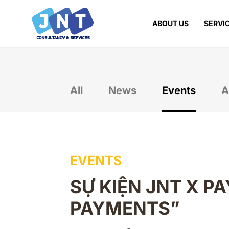
ABOUT US
SERVI
All
News
Events
A
EVENTS
SỰ KIỆN JNT X P
PAYMENTS”