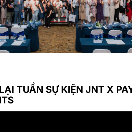
ẠI TUẦN SỰ KIỆN JNT X PA
NTS