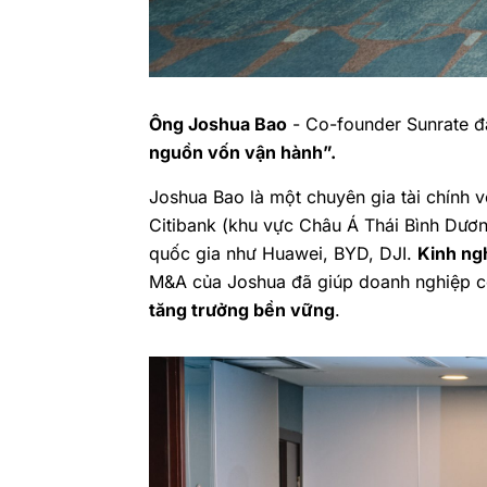
Ông Joshua Bao
- Co-founder
Sunrate
đã
nguồn vốn vận hành”.
Joshua Bao là một chuyên gia tài chính vớ
Citibank (khu vực Châu Á Thái Bình Dương
quốc gia như Huawei, BYD, DJI.
Kinh ng
M&A của Joshua đã giúp doanh nghiệp c
tăng trưởng bền vững
.