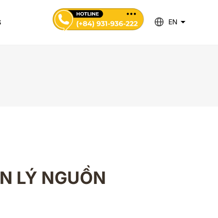
EN
S
ẢN LÝ NGUỒN