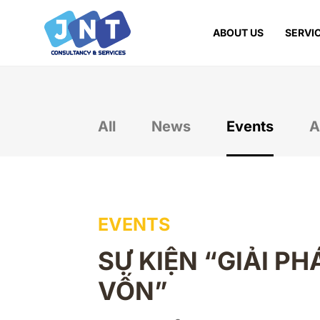
ABOUT US
SERVI
All
News
Events
A
EVENTS
SỰ KIỆN “GIẢI P
VỐN”