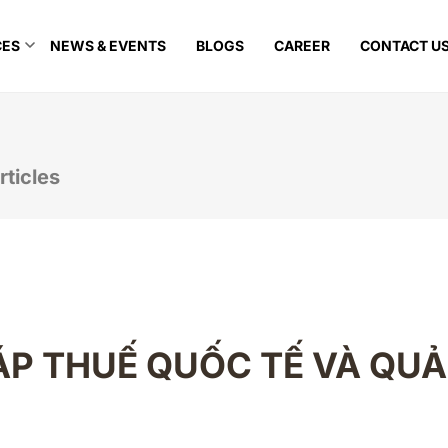
CES
NEWS & EVENTS
BLOGS
CAREER
CONTACT U
rticles
HÁP THUẾ QUỐC TẾ VÀ QU