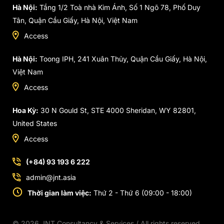
Hà Nội:
Tầng 1/2 Toà nhà Kim Ánh, Số 1 Ngõ 78, Phố Duy
Tân, Quận Cầu Giấy, Hà Nội, Việt Nam
Access
Hà Nội:
Toong IPH, 241 Xuân Thủy, Quận Cầu Giấy, Hà Nội,
Việt Nam
Access
Hoa Kỳ:
30 N Gould St, STE 4000 Sheridan, WY 82801,
United States
Access
(+84) 93 193 6 222
admin@jnt.asia
Thời gian làm việc:
Thứ 2 - Thứ 6 (09:00 - 18:00)
© 2026 JNT Consultancy & Services / All rights reserved