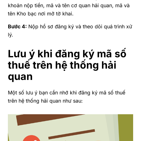
khoản nộp tiền, mã và tên cơ quan hải quan, mã và
tên Kho bạc nơi mở tờ khai.
Bước 4:
Nộp hồ sơ đăng ký và theo dõi quá trình xử
lý.
Lưu ý khi đăng ký mã số
thuế trên hệ thống hải
quan
Một số lưu ý bạn cần nhớ khi đăng ký mã số thuế
trên hệ thống hải quan như sau: