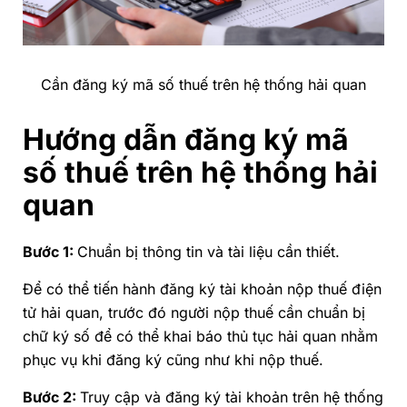
Cần đăng ký mã số thuế trên hệ thống hải quan
Hướng dẫn đăng ký mã
số thuế trên hệ thống hải
quan
Bước 1:
Chuẩn bị thông tin và tài liệu cần thiết.
Để có thể tiến hành đăng ký tài khoản nộp thuế điện
tử hải quan, trước đó người nộp thuế cần chuẩn bị
chữ ký số để có thể khai báo thủ tục hải quan nhằm
phục vụ khi đăng ký cũng như khi nộp thuế.
Bước 2:
Truy cập và đăng ký tài khoản trên hệ thống