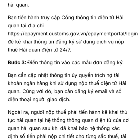
hải quan.
Bạn tiến hành truy cập Cổng thông tin điện tử Hải
quan tại địa chỉ
https://epayment.customs.gov.vn/epaymentportal/login
để kê khai thông tin đăng ký sử dụng dịch vụ nộp
thuế Hải quan điện tử 24/7.
Bước 3:
Điền thông tin vào các mẫu đơn đăng ký.
Bạn cần cập nhật thông tin ủy quyền trích nợ tài
khoản ngân hàng khi sử dụng nộp thuế điện tử Hải
quan. Cùng với đó, bạn cần đăng ký email và số
điện thoại người giao dịch.
Ngoài ra, người nộp thuế phải tiến hành kê khai thủ
tục hải quan tại hệ thống thông quan điện tử của cơ
quan hải quan sau khi đã khai báo hệ thống xác
định số tiền phải nộp chi tiết cho từng sắc thuế, tài