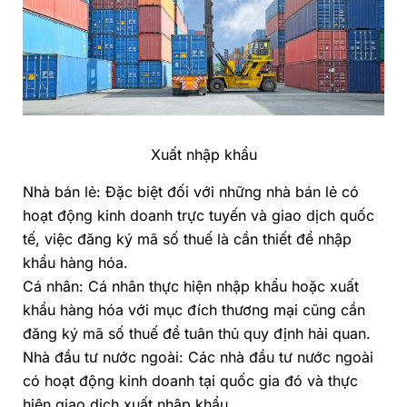
Xuất nhập khẩu
Nhà bán lẻ: Đặc biệt đối với những nhà bán lẻ có
hoạt động kinh doanh trực tuyến và giao dịch quốc
tế, việc đăng ký mã số thuế là cần thiết để nhập
khẩu hàng hóa.
Cá nhân: Cá nhân thực hiện nhập khẩu hoặc xuất
khẩu hàng hóa với mục đích thương mại cũng cần
đăng ký mã số thuế để tuân thủ quy định hải quan.
Nhà đầu tư nước ngoài: Các nhà đầu tư nước ngoài
có hoạt động kinh doanh tại quốc gia đó và thực
hiện giao dịch xuất nhập khẩu.