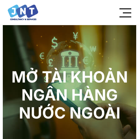
MỞ TÀI KHOẢN
NGÂN HÀNG
NƯỚC NGOÀI