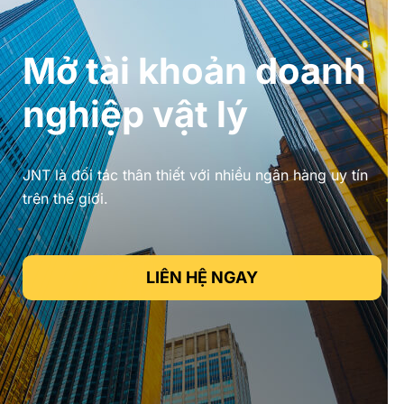
Mở tài khoản doanh
nghiệp vật lý
JNT là đối tác thân thiết với nhiều ngân hàng uy tín
trên thế giới.
LIÊN HỆ NGAY