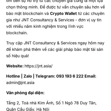
tìm đến sự hỗ trợ từ các chuyên gia cũng là một lựa
chọn thông minh. Để được tư vấn chuyên sâu hơn về
bảo mật blockchain và
Crypto Wallet
từ các chuyên
gia như JNT
Consultancy & Services
- đơn vị uy tín
với nhiều năm kinh nghiệm trong lĩnh vực
blockchain.
Truy cập JNT
Consultancy & Services
ngay hôm nay
để khám phá thêm về các giải pháp bảo mật tài sản
số hiệu quả!
Website:
https://jnt.asia/
Hotline | Zalo | Telegram: 093 193 6 222 Email:
admin@jnt.asia
Văn phòng đại diện:
Tầng 2, Toà nhà Kim Ánh, Số 1 Ngõ 78 Duy Tân,
Quận Cầu Giấy, Hà Nội