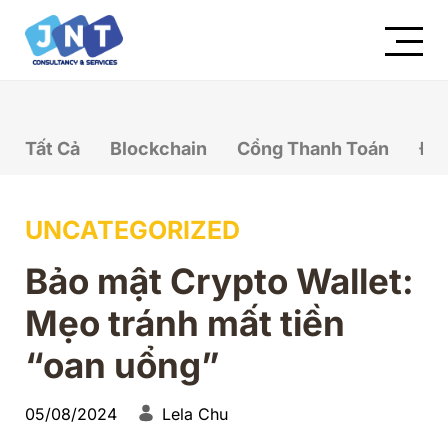
Tất Cả
Blockchain
Cổng Thanh Toán
Đầ
UNCATEGORIZED
Bảo mật Crypto Wallet:
Mẹo tránh mất tiền
“oan uổng”
05/08/2024
Lela Chu