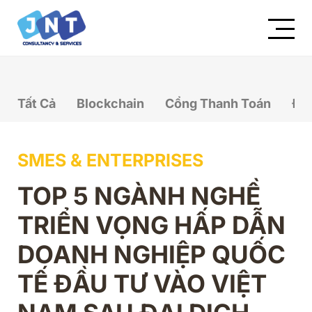
Tất Cả
Blockchain
Cổng Thanh Toán
Đầ
SMES & ENTERPRISES
TOP 5 NGÀNH NGHỀ
TRIỂN VỌNG HẤP DẪN
DOANH NGHIỆP QUỐC
TẾ ĐẦU TƯ VÀO VIỆT