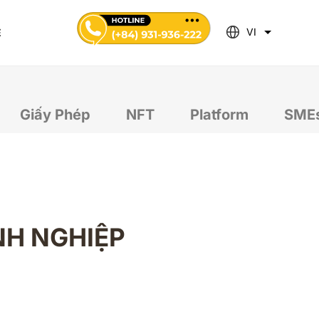
VI
Ệ
Giấy Phép
NFT
Platform
SMEs
NH NGHIỆP