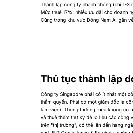
Thành lập công ty nhanh chóng (chỉ 1-3 ng
Mức thuế 17%; nhiều ưu đãi cho doanh n
Cùng trong khu vực Đông Nam Á, gần về đị
Thủ tục thành lập 
Công ty Singapore phải có ít nhất một c
thẩm quyền. Phải có một giám đốc là côn
làm việc). Thông thường, nếu không có n
và thuê thêm thư ký để lo liệu các công 
trên "thị trường", có thể lên đến hàng 
như JNT Consultancy & Services, chúng t