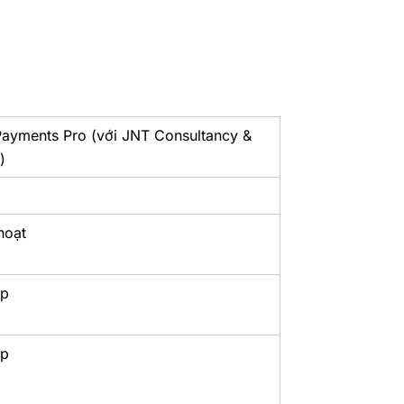
Payments Pro (với JNT Consultancy &
)
 hoạt
ép
ép