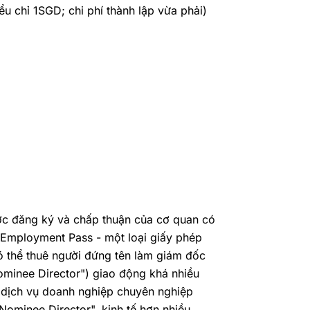
ểu chỉ 1SGD; chi phí thành lập vừa phải)
ược đăng ký và chấp thuận của cơ quan có
(Employment Pass - một loại giấy phép
ó thể thuê người đứng tên làm giám đốc
Nominee Director") giao động khá nhiều
p dịch vụ doanh nghiệp chuyên nghiệp
Nominee Director", kinh tế hơn
nhiều
,