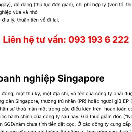
ày), dễ dàng (thủ tục đơn giản), chi phí hợp lý (vốn tối thi
ghiệp vừa và nhỏ
a lý, thuận tiện về đi lại.
Liên hệ tư vấn: 093 193 6 222
doanh nghiệp Singapore
ổ đông, một thư ký, một địa chỉ, và tên của công ty phải đ
g dân Singapore, thường trú nhân (PR) hoặc người giữ EP 
hân sự thoả mãn một trong các điều kiện trên, hoàn toàn c
việc hành chính của công ty sau này. Giá thuê giám đốc ("
ngàn SGD/năm chưa tính tiền đặt cọc. Ở các công ty cung cấ
ôi cung cấp các gói thành lập công ty, bao gồm cho thuê "