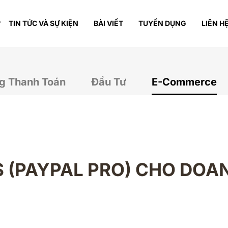
TIN TỨC VÀ SỰ KIỆN
BÀI VIẾT
TUYỂN DỤNG
LIÊN H
g Thanh Toán
Đầu Tư
E-Commerce
S (PAYPAL PRO) CHO DOA