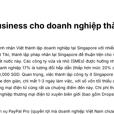
siness cho doanh nghiệp thà
h nhận Việt thành lập doanh nghiệp tại Singapore với nhiều
Tiki, thành lập pháp nhân tại Singapore để thuận tiện cho
ất nước này. Các công ty vừa và nhỏ (SMEs) được hưởng nhi
doanh nghiệp 17% là tương đối hấp dẫn (thấp hơn mức 20%
0,000 SGD. Quan trọng, việc thành lập công ty ở Singapor
e đơn giản, chỉ mất 1-3 ngày làm việc, với số vốn tối thiểu
 mại điện tử cũng rất ưa chuộng điểm đến này. Chi phí thà
nh nghiệp thương mại điện tử xuyên biên giới (bao gồm Drop
h vụ PayPal Pro
(quyền lợi mà doanh nghiệp Việt Nam chưa