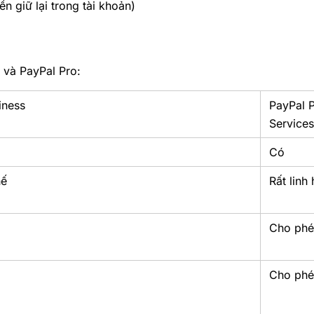
ền giữ lại trong tài khoản)
 và PayPal Pro:
iness
PayPal 
Services
Có
hế
Rất linh
Cho ph
Cho ph