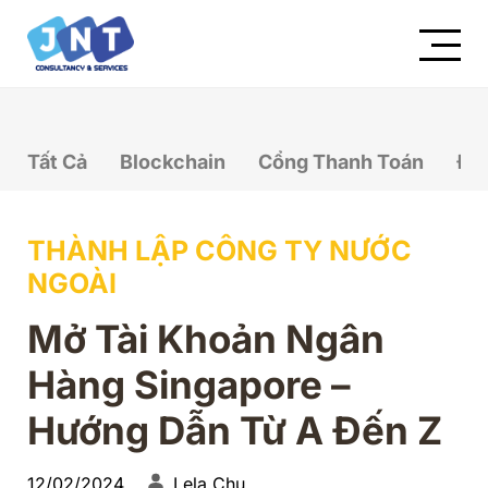
Tất Cả
Blockchain
Cổng Thanh Toán
Đầ
THÀNH LẬP CÔNG TY NƯỚC
NGOÀI
Mở Tài Khoản Ngân
Hàng Singapore –
Hướng Dẫn Từ A Đến Z
12/02/2024
Lela Chu