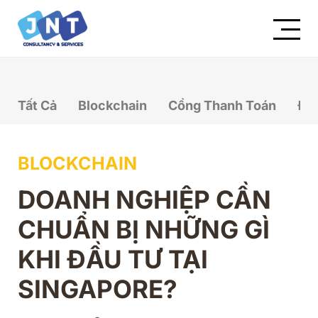
Tất Cả
Blockchain
Cổng Thanh Toán
Đầ
BLOCKCHAIN
DOANH NGHIỆP CẦN
CHUẨN BỊ NHỮNG GÌ
KHI ĐẦU TƯ TẠI
SINGAPORE?