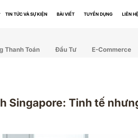
TIN TỨC VÀ SỰ KIỆN
BÀI VIẾT
TUYỂN DỤNG
LIÊN H
g Thanh Toán
Đầu Tư
E-Commerce
h Singapore: Tinh tế nhưn