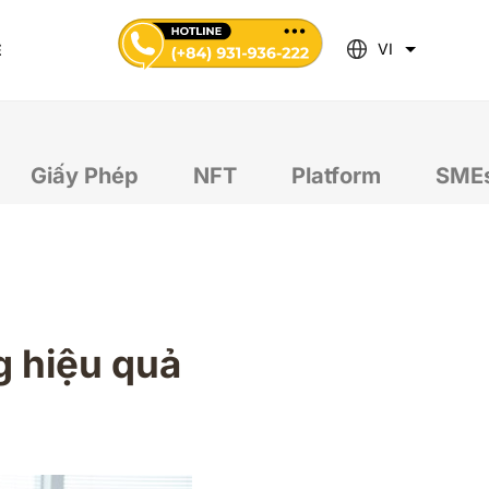
VI
Ệ
Giấy Phép
NFT
Platform
SMEs
g hiệu quả