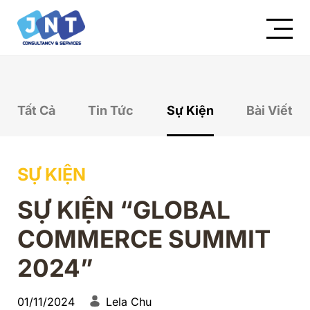
Tất Cả
Tin Tức
Sự Kiện
Bài Viết
SỰ KIỆN
SỰ KIỆN “GLOBAL
COMMERCE SUMMIT
2024”
01/11/2024
Lela Chu