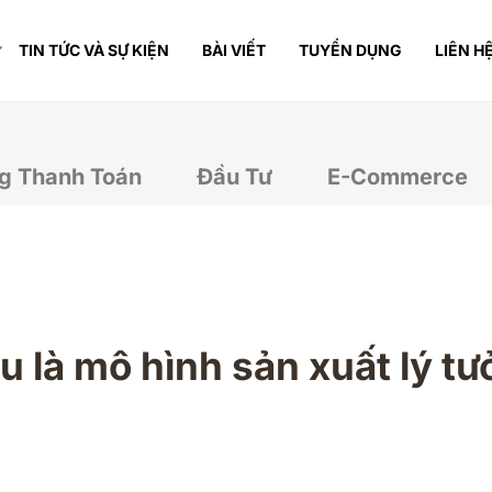
TIN TỨC VÀ SỰ KIỆN
BÀI VIẾT
TUYỂN DỤNG
LIÊN H
g Thanh Toán
Đầu Tư
E-Commerce
là mô hình sản xuất lý t