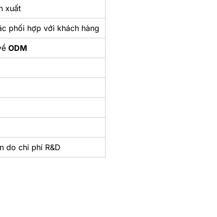
n xuất
oặc phối hợp với khách hàng
 về
ODM
n do chi phí R&D