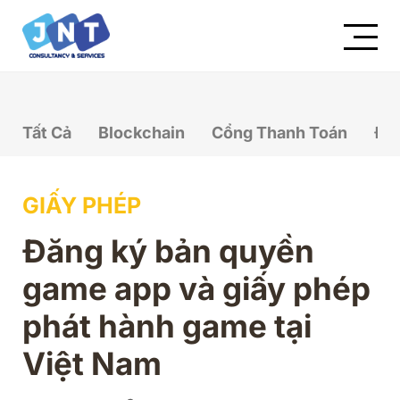
Tất Cả
Blockchain
Cổng Thanh Toán
Đầ
GIẤY PHÉP
Đăng ký bản quyền
game app và giấy phép
phát hành game tại
Việt Nam