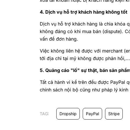
xóa tài khoản hoặc bị khách hàng kiện kh
4. Dịch vụ hỗ trợ khách hàng không tốt
Dịch vụ hỗ trợ khách hàng là chìa khóa 
không đáng có khi mua bán (dispute). Có 
vấn đề đơn hàng.
Việc không liên hệ được với merchant (em
tới địa chỉ tại mỹ không được phản hồi,..
5. Quảng cáo "lố" sự thật, bán sản phẩm
Tất cả hành vi kể trên đều được PayPal q
chính sách nội bộ cũng như pháp lý kinh
TAG:
Dropship
PayPal
Stripe