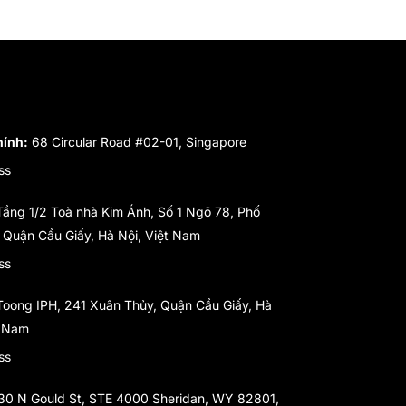
hính:
68 Circular Road #02-01, Singapore
ss
ầng 1/2 Toà nhà Kim Ánh, Số 1 Ngõ 78, Phố
 Quận Cầu Giấy, Hà Nội, Việt Nam
ss
oong IPH, 241 Xuân Thủy, Quận Cầu Giấy, Hà
t Nam
ss
30 N Gould St, STE 4000 Sheridan, WY 82801,