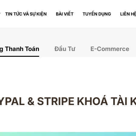
TIN TỨC VÀ SỰ KIỆN
BÀI VIẾT
TUYỂN DỤNG
LIÊN H
g Thanh Toán
Đầu Tư
E-Commerce
AYPAL & STRIPE KHOÁ TÀI