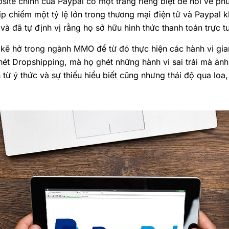
bsite chính của Paypal có một trang riêng biệt để nói về p
 chiếm một tỷ lệ lớn trong thương mại điện tử và Paypal 
 và đã tự định vị rằng họ sở hữu hình thức thanh toán trực 
g kẽ hở trong ngành MMO để từ đó thực hiện các hành vi gia
hét Dropshipping, mà họ ghét những hành vi sai trái mà ản
từ ý thức và sự thiếu hiểu biết cũng nhưng thái độ qua loa,