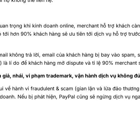
i họ không thể liên hệ.
quan trọng khi kinh doanh online, merchant hỗ trợ khách c
tới hơn 90% khách hàng sẽ ưu tiên tới dịch vụ hỗ trợ trước
ail không trả lời, email của khách hàng bị bay vào spam, s
.) là lí do để khách hàng mở dispute và tỉ lệ 90% merchant 
 giả, nhái, vi phạm trademark, vận hành dịch vụ không đú
ui về hành vi fraudulent & scam (gian lận và lừa đảo thươn
 doanh. Nếu bị phát hiện, PayPal cũng sẽ ngừng dịch vụ nga