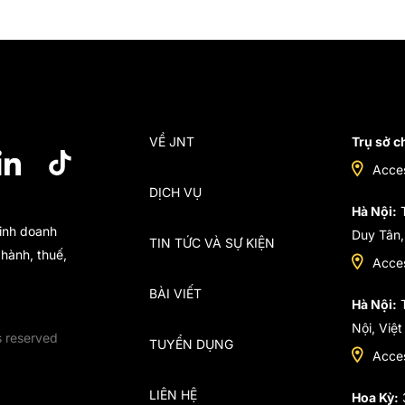
VỀ JNT
Trụ sở c
Acce
DỊCH VỤ
Hà Nội:
T
kinh doanh
Duy Tân,
TIN TỨC VÀ SỰ KIỆN
hành, thuế,
Acce
BÀI VIẾT
Hà Nội:
T
Nội, Việ
s reserved
TUYỂN DỤNG
Acce
LIÊN HỆ
Hoa Kỳ: