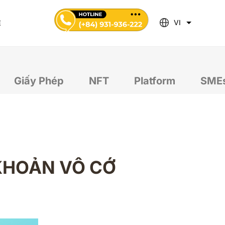
VI
Ệ
Giấy Phép
NFT
Platform
SMEs
 KHOẢN VÔ CỚ